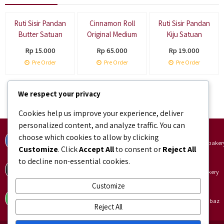
Ruti Sisir Pandan
Cinnamon Roll
Ruti Sisir Pandan
Butter Satuan
Original Medium
Kiju Satuan
Rp 15.000
Rp 65.000
Rp 19.000
Pre Order
Pre Order
Pre Order
We respect your privacy
Cookies help us improve your experience, deliver
personalized content, and analyze traffic. You can
Facebook
Instagram
choose which cookies to allow by clicking
facebook.com/bundaJOELIBINTARO
instagram.com/bundajoeli.baker
Customize
. Click
Accept All
to consent or
Reject All
to decline non-essential cookies.
TikTok
Shopee
tiktok.com/@bundajoeli.bakery
shopee.co.id/bundajoeli.bakery
Customize
Tokopedia
Blibli
tokopedia.link/bundajoelibakery
blibli.onelink.me/GNtk/f8urhbaz
Reject All