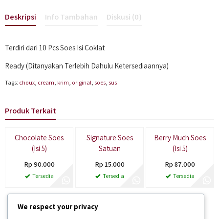
Deskripsi
Info Tambahan
Diskusi (0)
Terdiri dari 10 Pcs Soes Isi Coklat
Ready (Ditanyakan Terlebih Dahulu Ketersediaannya)
Tags:
choux
,
cream
,
krim
,
original
,
soes
,
sus
Produk Terkait
Paling Laris
Chocolate Soes
Signature Soes
Berry Much Soes
(Isi 5)
Satuan
(Isi 5)
Rp 90.000
Rp 15.000
Rp 87.000
Tersedia
Tersedia
Tersedia
We respect your privacy