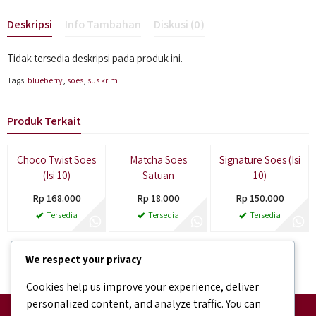
Deskripsi
Info Tambahan
Diskusi (0)
Tidak tersedia deskripsi pada produk ini.
Tags:
blueberry
,
soes
,
sus krim
Produk Terkait
Paling Laris
Paling Laris
Choco Twist Soes
Matcha Soes
Signature Soes (Isi
(Isi 10)
Satuan
10)
Rp 168.000
Rp 18.000
Rp 150.000
Tersedia
Tersedia
Tersedia
We respect your privacy
Cookies help us improve your experience, deliver
personalized content, and analyze traffic. You can