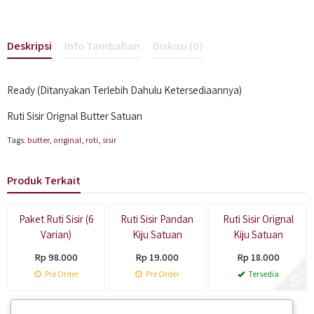
Deskripsi
Info Tambahan
Diskusi (0)
Ready (Ditanyakan Terlebih Dahulu Ketersediaannya)
Ruti Sisir Orignal Butter Satuan
Tags:
butter
,
original
,
roti
,
sisir
Produk Terkait
Paket Ruti Sisir (6
Ruti Sisir Pandan
Ruti Sisir Orignal
Varian)
Kiju Satuan
Kiju Satuan
Rp 98.000
Rp 19.000
Rp 18.000
Pre Order
Pre Order
Tersedia