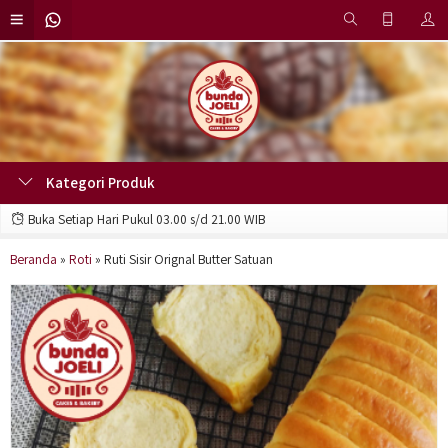
Kategori Produk
Buka Setiap Hari Pukul 03.00 s/d 21.00 WIB
Beranda
»
Roti
»
Ruti Sisir Orignal Butter Satuan