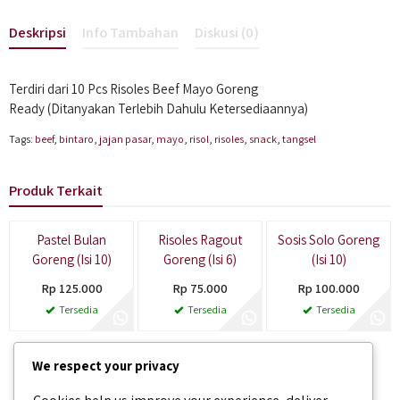
Deskripsi
Info Tambahan
Diskusi (0)
Terdiri dari 10 Pcs Risoles Beef Mayo Goreng
Ready (Ditanyakan Terlebih Dahulu Ketersediaannya)
Tags:
beef
,
bintaro
,
jajan pasar
,
mayo
,
risol
,
risoles
,
snack
,
tangsel
Produk Terkait
Terpopuler
Pastel Bulan
Risoles Ragout
Sosis Solo Goreng
Goreng (Isi 10)
Goreng (Isi 6)
(Isi 10)
Rp 125.000
Rp 75.000
Rp 100.000
Tersedia
Tersedia
Tersedia
We respect your privacy