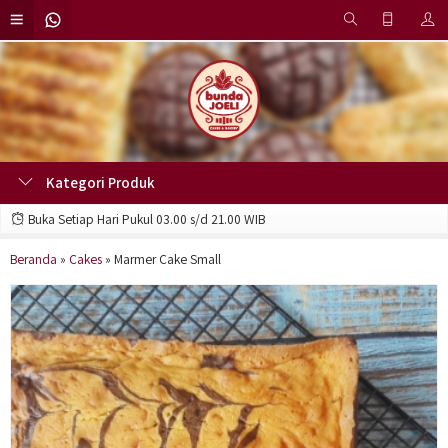
Kategori Produk
Buka Setiap Hari Pukul 03.00 s/d 21.00 WIB
Beranda
»
Cakes
»
Marmer Cake Small