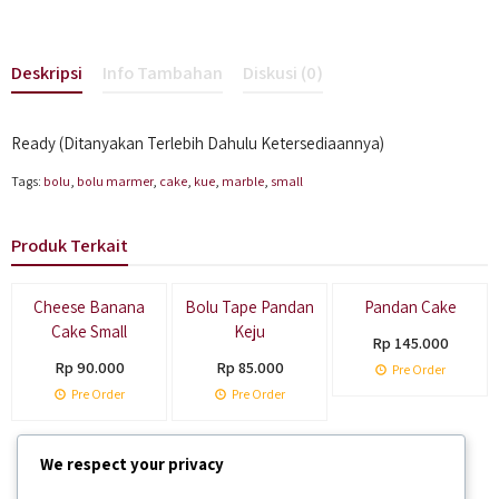
Deskripsi
Info Tambahan
Diskusi (0)
Ready (Ditanyakan Terlebih Dahulu Ketersediaannya)
Tags:
bolu
,
bolu marmer
,
cake
,
kue
,
marble
,
small
Produk Terkait
Cheese Banana
Bolu Tape Pandan
Pandan Cake
Cake Small
Keju
Rp 145.000
Rp 90.000
Rp 85.000
Pre Order
Pre Order
Pre Order
We respect your privacy