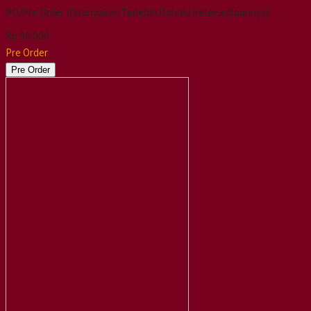
PO/Pre Order (Ditanyakan Terlebih Dahulu Ketersediaannya)
Rp 90.000
Pre Order
Pre Order