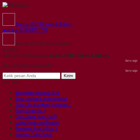
Whatsapp
bunda JOELI Cakes & Bakery
● online
628561112711
bunda JOELI Cakes & Bakery
● online
Halo, perkenalkan saya
bunda JOELI Cakes & Bakery
baru saja
Ada yang bisa saya bantu?
baru saja
Kirim
Hot Item
Brownies Almond Slice
Bolu Jadoel Large Original
Paket Snack (Kue) Nampan 1
Favo Soes (Isi 5)
Chocolate Soes (Isi 5)
Lapis Singkong Pisang
Premium Snack Box 5
Marmer Cake Small