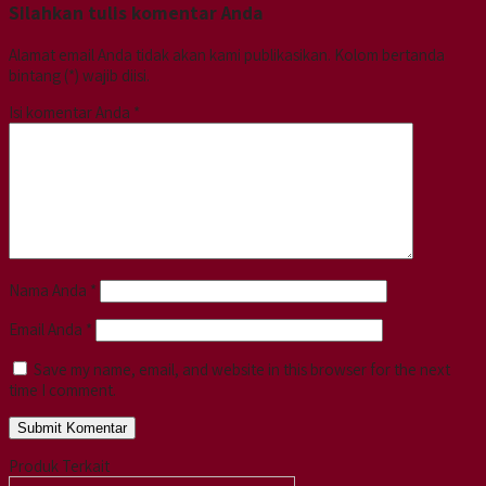
Silahkan tulis komentar Anda
Alamat email Anda tidak akan kami publikasikan. Kolom bertanda
bintang (*) wajib diisi.
Isi komentar Anda
*
Nama Anda
*
Email Anda
*
Save my name, email, and website in this browser for the next
time I comment.
Produk Terkait