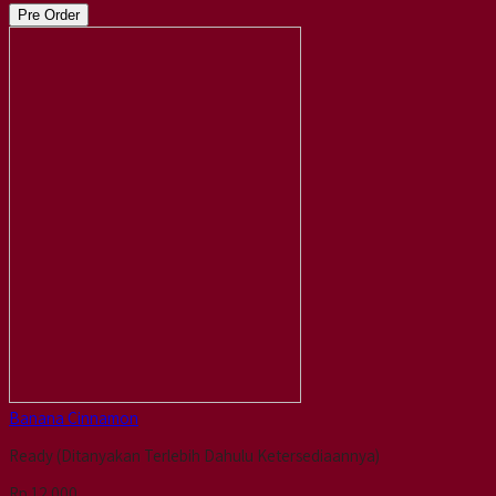
Pre Order
Banana Cinnamon
Ready (Ditanyakan Terlebih Dahulu Ketersediaannya)
Rp 12.000