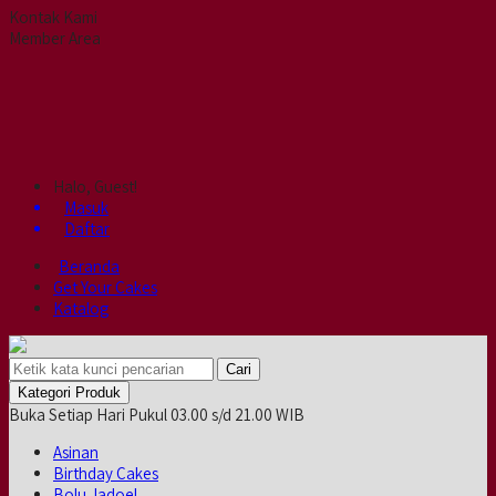
Kontak Kami
Member Area
Halo, Guest!
Masuk
Daftar
Beranda
Get Your Cakes
Katalog
Cari
Kategori Produk
Buka Setiap Hari Pukul 03.00 s/d 21.00 WIB
Asinan
Birthday Cakes
Bolu Jadoel