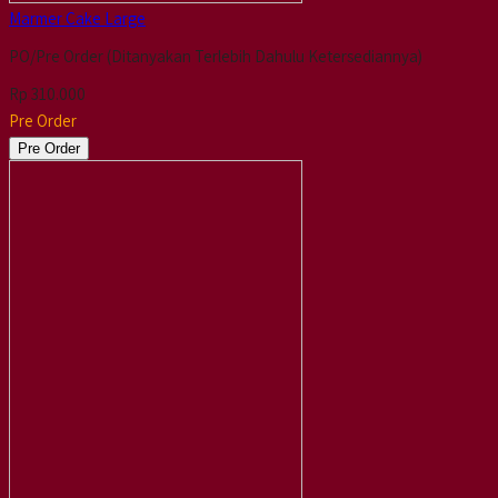
Marmer Cake Large
PO/Pre Order (Ditanyakan Terlebih Dahulu Ketersediannya)
Rp 310.000
Pre Order
Pre Order