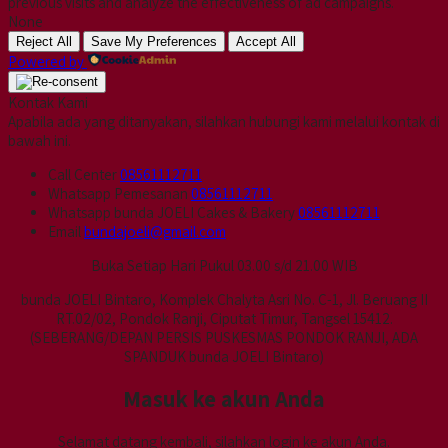
previous visits and analyze the effectiveness of ad campaigns.
None
Reject All
Save My Preferences
Accept All
Powered by
Kontak Kami
Apabila ada yang ditanyakan, silahkan hubungi kami melalui kontak di
bawah ini.
Call Center
08561112711
Whatsapp
Pemesanan
08561112711
Whatsapp
bunda JOELI Cakes & Bakery
08561112711
Email
bundajoeli@gmail.com
Buka Setiap Hari Pukul 03.00 s/d 21.00 WIB
bunda JOELI Bintaro, Komplek Chalyta Asri No. C-1, Jl. Beruang II
RT.02/02, Pondok Ranji, Ciputat Timur, Tangsel 15412.
(SEBERANG/DEPAN PERSIS PUSKESMAS PONDOK RANJI, ADA
SPANDUK bunda JOELI Bintaro)
Masuk ke akun Anda
Selamat datang kembali, silahkan login ke akun Anda.