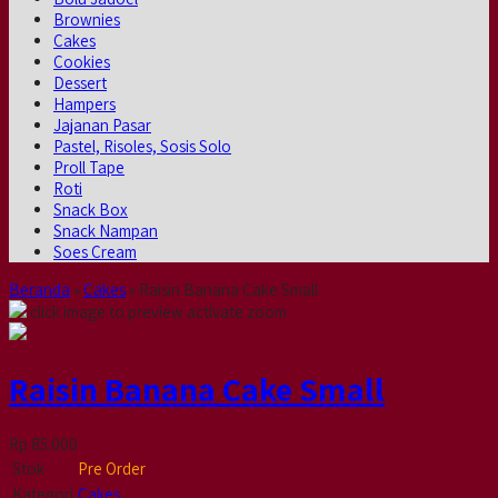
Brownies
Cakes
Cookies
Dessert
Hampers
Jajanan Pasar
Pastel, Risoles, Sosis Solo
Proll Tape
Roti
Snack Box
Snack Nampan
Soes Cream
Beranda
»
Cakes
»
Raisin Banana Cake Small
click image to preview
activate zoom
Raisin Banana Cake Small
Rp 85.000
Stok
Pre Order
Kategori
Cakes