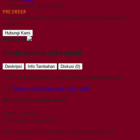
Tentukan pilihan yang tersedia!
PRE ORDER
Hubungi kami untuk informasi lebih lanjut mengenai pemesanan
produk ini.
Hubungi Kami
Bagikan ke
Raisin Banana Cake Small
Deskripsi
Info Tambahan
Diskusi (0)
PO/Pre Order (Ditanyakan Terlebih Dahulu Ketersediaannya)
Tags:
banana
,
bolu pisang
,
cake
,
raisin
,
small
Raisin Banana Cake Small
Dilihat
1.026 kali
Diskusi
Belum ada komentar
Belum ada komentar, buka diskusi dengan komentar Anda.