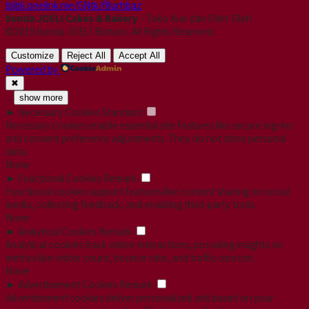
blibli.onelink.me/GNtk/f8urhbaz
bunda JOELI Cakes & Bakery
- Toko Kue dan Oleh-Oleh
©2019 bunda JOELI Bintaro. All Rights Reserved.
Customize
Reject All
Accept All
Powered by
✖
...
show more
►
Necessary Cookies
Standard
Necessary cookies enable essential site features like secure log-ins
and consent preference adjustments. They do not store personal
data.
None
►
Functional Cookies
Remark
Functional cookies support features like content sharing on social
media, collecting feedback, and enabling third-party tools.
None
►
Analytical Cookies
Remark
Analytical cookies track visitor interactions, providing insights on
metrics like visitor count, bounce rate, and traffic sources.
None
►
Advertisement Cookies
Remark
Advertisement cookies deliver personalized ads based on your