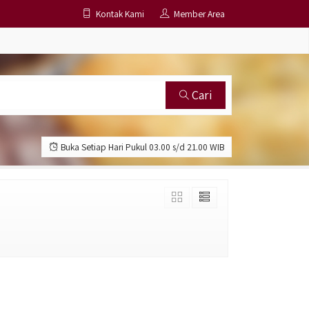
Kontak Kami
Member Area
Cari
Buka Setiap Hari Pukul 03.00 s/d 21.00 WIB